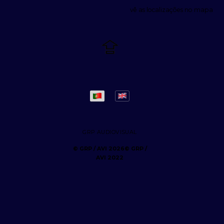
vê as localizações no mapa
GRP AUDIOVISUAL
© GRP /
AVI 2022