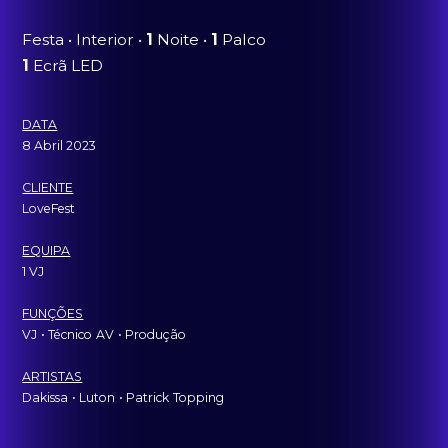
Festa • Interior •
1
Noite •
1
Palco
1
Ecrã LED
DATA
8 Abril 2023
CLIENTE
LoveFest
EQUIPA
1 VJ
FUNÇÕES
VJ
ˍ
• Técnico
ˍ
AV
ˍ
• Produção
ARTISTAS
Dakissa
ˍ
• Luton
ˍ
• Patrick
ˍ
Topping