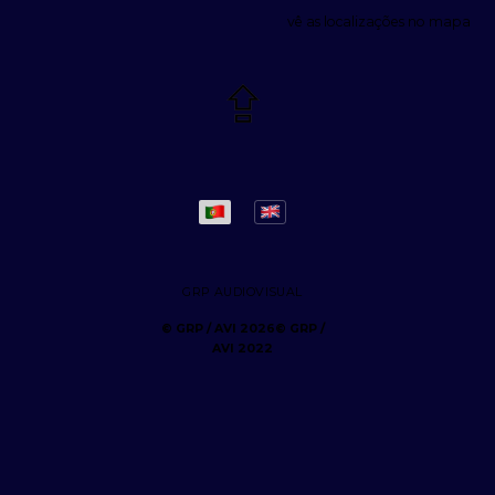
vê as localizações no mapa
GRP AUDIOVISUAL
© GRP /
AVI 2022