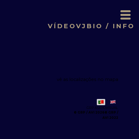
VÍDEO
VJ
BIO / INFO
vê as localizações no mapa
GRP AUDIOVISUAL
© GRP /
AVI 2022