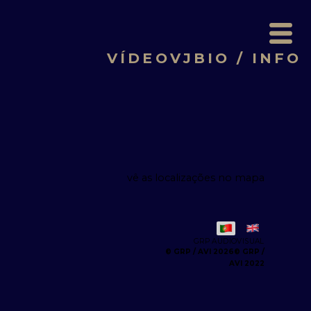
VÍDEO
VJ
BIO / INFO
vê as localizações no mapa
GRP AUDIOVISUAL
© GRP /
AVI 2022