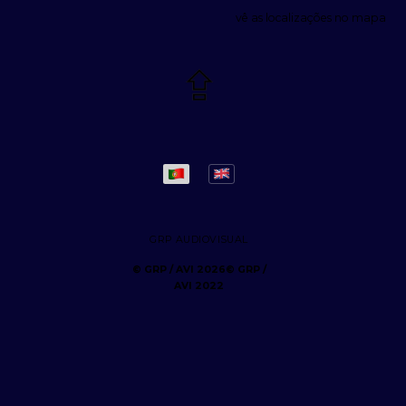
vê as localizações no mapa
GRP AUDIOVISUAL
© GRP /
AVI 2022